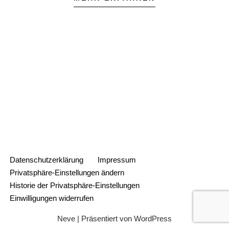
Hendrick Eckard
Schriftführerin
thorsten.bocks(@)sv-rheda.de
Kassierer
schriftfuehrer(@)sv-rheda.de
Achim Schlottmann
kassierer(@)sv-rheda.de
Schütze im Vorstand
Datenschutzerklärung
Impressum
Privatsphäre-Einstellungen ändern
Historie der Privatsphäre-Einstellungen
Einwilligungen widerrufen
Neve
| Präsentiert von
WordPress