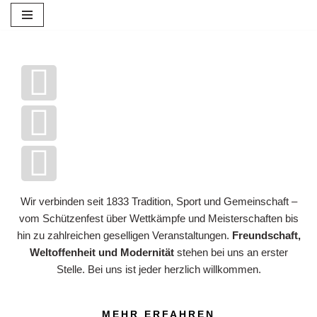
Zum
Inhalt
springen
Wir verbinden seit 1833 Tradition, Sport und Gemeinschaft –
vom Schützenfest über Wettkämpfe und Meisterschaften bis
hin zu zahlreichen geselligen Veranstaltungen.
Freundschaft,
Weltoffenheit und Modernität
stehen bei uns an erster
Alexander Himmelspach
Stelle. Bei uns ist jeder herzlich willkommen.
Maike Rüping
1. Vorsitzender & Oberst
Thorsten Bocks
2. Vorsitzende
alexander.himmelspach(@)sv-rheda.de
Vanessa Maggio
2. Vorsitzender
maike.rueping(@)sv-rheda.de
MEHR ERFAHREN